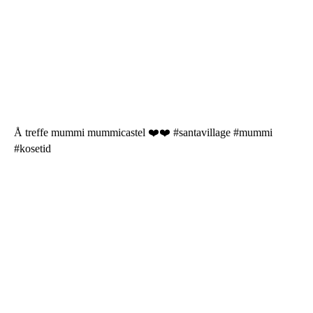
Å treffe mummi mummicastel ❤️❤️ #santavillage #mummi
#kosetid