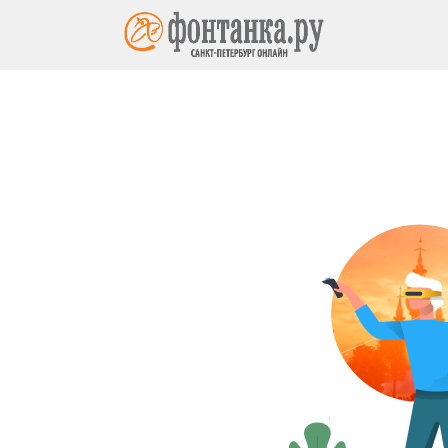
ет центр
ий во
ладов или в гущу сражения