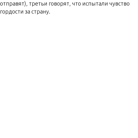
отправят), третьи говорят, что испытали чувство
гордости за страну.
Наблюдательные
пункты, с которых
разрешено смотреть
пуск ракеты, находятся
на расстоянии 1200-2000
метров от стартового
комплекса