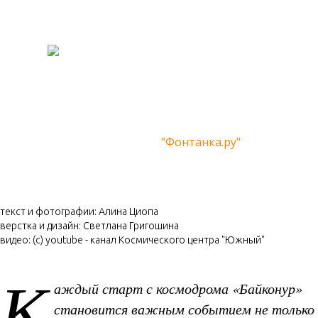
Как стать
«космическим»
туристом
"Фонтанка.ру"
текст и фотографии: Алина Циопа
верстка и дизайн: Светлана Григошина
видео: (с) youtube - канал Космического центра "Южный"
К
аждый старт с космодрома «Байконур»
становится важным событием не только