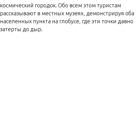
космический городок. Обо всем этом туристам
рассказывают в местных музеях, демонстрируя оба
населенных пункта на глобусе, где эти точки давно
затерты до дыр.
На глобусе отмечены
настоящий Байконур и
тот, на который СССР
хотел
переориентировать
противников в
холодной войне