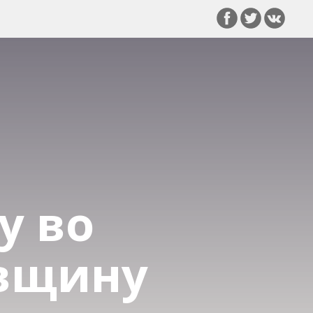
у во
овщину