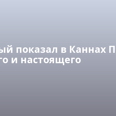
й показал в Каннах П
о и настоящего