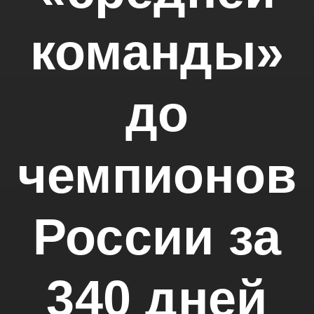
команды»
до
чемпионов
России
за
340 дней