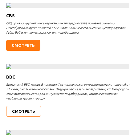
CBS
CBS, одна из крупнейших американских телерадиосетей, показала сюжет из
Петербурга в выпуске новостей от 22 июля. Больше всего американцев порадовали
Губка Боб и миньоны на досках для падлбординга.
СМОТРЕТЬ
BBC
Британский BBC, который посвятил Фестивалю сюжет в утреннем выпуске новостей от
21 июля, был более многословен. Ведущие рассказали телезрителям, что Петербург –
«впечатляющее место» для «энтузиастов падлбординга», которые костюмами
«добавили красок» городу.
СМОТРЕТЬ