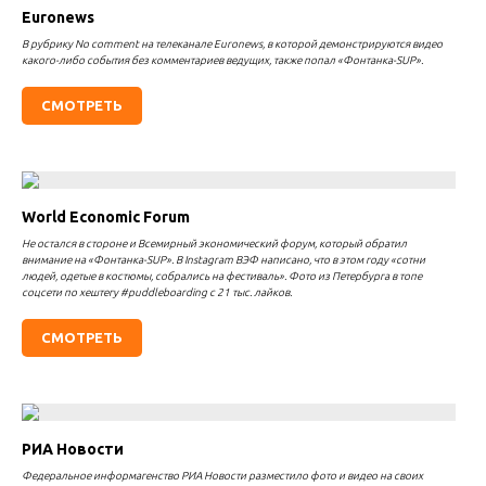
Euronews
В рубрику No comment на телеканале Euronews, в которой демонстрируются видео
какого-либо события без комментариев ведущих, также попал «Фонтанка-SUP».
СМОТРЕТЬ
World Economic Forum
Не остался в стороне и Всемирный экономический форум, который обратил
внимание на «Фонтанка-SUP». В Instagram ВЭФ написано, что в этом году «сотни
людей, одетые в костюмы, собрались на фестиваль». Фото из Петербурга в топе
соцсети по хештегу #puddleboarding с 21 тыс. лайков.
СМОТРЕТЬ
РИА Новости
Федеральное информагенство РИА Новости разместило фото и видео на своих