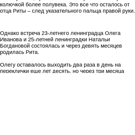
колючкой более полувека. Это все что осталось от
отца Риты – след указательного пальца правой руки.
Однако встреча 23-летнего ленинградца Олега
Иванова и 25-летней ленинградки Натальи
Богдановой состоялась и через девять месяцев
родилась Рита.
Олегу оставалось выходить два раза в день на
переклички еще лет десять, но через три месяца
после рождения Риты, в сентябре 1962 года он
очутился в городе на Неве.
Продолжение следует...
Made on
Tilda