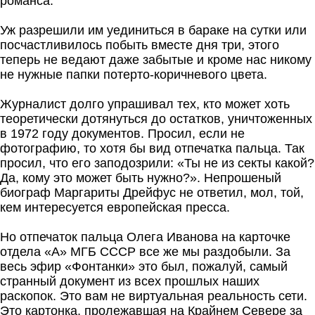
романса.
Уж разрешили им уединиться в бараке на сутки или
посчастливилось побыть вместе дня три, этого
теперь не ведают даже забытые и кроме нас никому
не нужные папки потерто-коричневого цвета.
Журналист долго упрашивал тех, кто может хоть
теоретически дотянуться до остатков, уничтоженных
в 1972 году документов. Просил, если не
фотографию, то хотя бы вид отпечатка пальца. Так
просил, что его заподозрили: «Ты не из секты какой?
Да, кому это может быть нужно?». Непрошеный
биограф Маргариты Дрейфус не ответил, мол, той,
кем интересуется европейская пресса.
Но отпечаток пальца Олега Иванова на карточке
отдела «А» МГБ СССР все же мы раздобыли. За
весь эфир «Фонтанки» это был, пожалуй, самый
странный документ из всех прошлых наших
раскопок. Это вам не виртуальная реальность сети.
Это картонка, пролежавшая на Крайнем Севере за