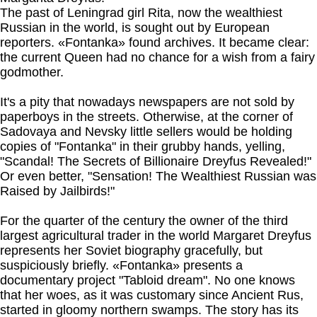
The past of Leningrad girl Rita, now the wealthiest
Russian in the world, is sought out by European
reporters. «Fontanka» found archives. It became clear:
the current Queen had no chance for a wish from a fairy
godmother.
It's a pity that nowadays newspapers are not sold by
paperboys in the streets. Otherwise, at the corner of
Sadovaya and Nevsky little sellers would be holding
copies of "Fontanka" in their grubby hands, yelling,
"Scandal! The Secrets of Billionaire Dreyfus Revealed!"
Or even better, "Sensation! The Wealthiest Russian was
Raised by Jailbirds!"
For the quarter of the century the owner of the third
largest agricultural trader in the world Margaret Dreyfus
represents her Soviet biography gracefully, but
suspiciously briefly. «Fontanka» presents a
documentary project "Tabloid dream". No one knows
that her woes, as it was customary since Ancient Rus,
started in gloomy northern swamps. The story has its