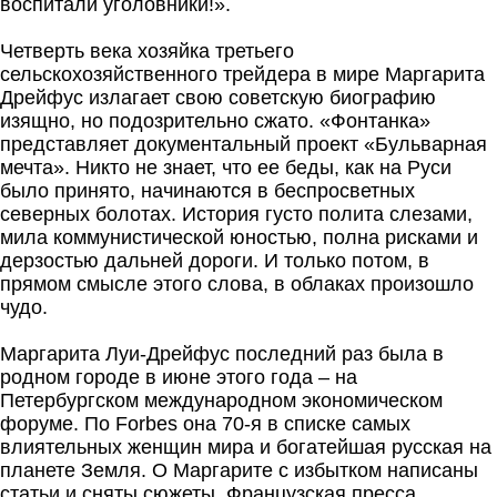
воспитали уголовники!».
Четверть века хозяйка третьего
сельскохозяйственного трейдера в мире Маргарита
Дрейфус излагает свою советскую биографию
изящно, но подозрительно сжато. «Фонтанка»
представляет документальный проект «Бульварная
мечта». Никто не знает, что ее беды, как на Руси
было принято, начинаются в беспросветных
северных болотах. История густо полита слезами,
мила коммунистической юностью, полна рисками и
дерзостью дальней дороги. И только потом, в
прямом смысле этого слова, в облаках произошло
чудо.
Маргарита Луи-Дрейфус последний раз была в
родном городе в июне этого года – на
Петербургском международном экономическом
форуме. По Forbes она 70-я в списке самых
влиятельных женщин мира и богатейшая русская на
планете Земля. О Маргарите с избытком написаны
статьи и сняты сюжеты. Французская пресса