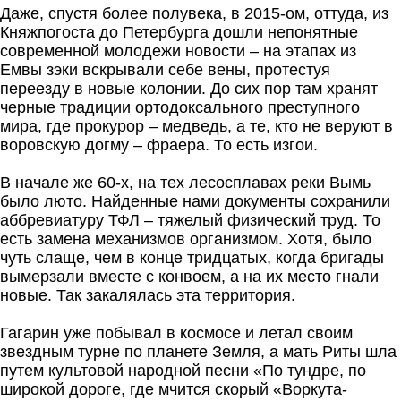
Даже, спустя более полувека, в 2015-ом, оттуда, из
Княжпогоста до Петербурга дошли непонятные
современной молодежи новости – на этапах из
Емвы зэки вскрывали себе вены, протестуя
переезду в новые колонии. До сих пор там хранят
черные традиции ортодоксального преступного
мира, где прокурор – медведь, а те, кто не веруют в
воровскую догму – фраера. То есть изгои.
В начале же 60-х, на тех лесосплавах реки Вымь
было люто. Найденные нами документы сохранили
аббревиатуру ТФЛ – тяжелый физический труд. То
есть замена механизмов организмом. Хотя, было
чуть слаще, чем в конце тридцатых, когда бригады
вымерзали вместе с конвоем, а на их место гнали
новые. Так закалялась эта территория.
Гагарин уже побывал в космосе и летал своим
звездным турне по планете Земля, а мать Риты шла
путем культовой народной песни «По тундре, по
широкой дороге, где мчится скорый «Воркута-