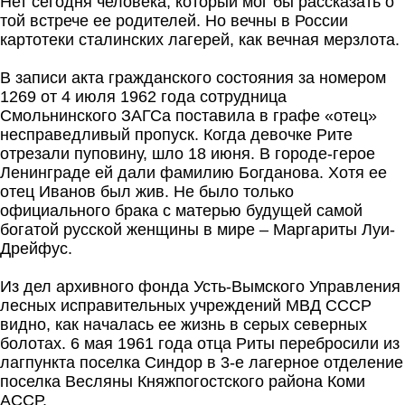
Нет сегодня человека, который мог бы рассказать о
той встрече ее родителей. Но вечны в России
картотеки сталинских лагерей, как вечная мерзлота.
В записи акта гражданского состояния за номером
1269 от 4 июля 1962 года сотрудница
Смольнинского ЗАГСа поставила в графе «отец»
несправедливый пропуск. Когда девочке Рите
отрезали пуповину, шло 18 июня. В городе-герое
Ленинграде ей дали фамилию Богданова. Хотя ее
отец Иванов был жив. Не было только
официального брака с матерью будущей самой
богатой русской женщины в мире – Маргариты Луи-
Дрейфус.
Из дел архивного фонда Усть-Вымского Управления
лесных исправительных учреждений МВД СССР
видно, как началась ее жизнь в серых северных
болотах. 6 мая 1961 года отца Риты перебросили из
лагпункта поселка Синдор в 3-е лагерное отделение
поселка Весляны Княжпогостского района Коми
АССР.