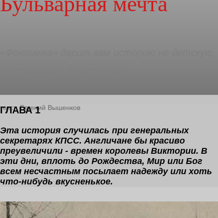
Бульварная мечта
«Фонтанка» дарит вам историю не детскую,
но правдивую, будто сказку.
текст: Евгений Вышенков
ГЛАВА 1
Эта история случилась при генеральных
секретарях КПСС. Англичане бы красиво
преувеличили - времен королевы Виктории. В
эти дни, вплоть до Рождества, Мир или Бог
всем несчастным посылает надежду или хоть
что-нибудь вкусненькое.