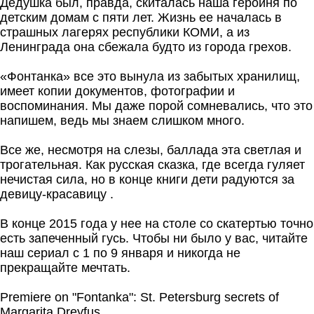
Дедушка был, правда, скиталась наша героиня по
детским домам с пяти лет. Жизнь ее началась в
страшных лагерях республики КОМИ, а из
Ленинграда она сбежала будто из города грехов.
«Фонтанка» все это вынула из забытых хранилищ,
имеет копии документов, фотографии и
воспоминания. Мы даже порой сомневались, что это
напишем, ведь мы знаем слишком много.
Все же, несмотря на слезы, баллада эта светлая и
трогательная. Как русская сказка, где всегда гуляет
нечистая сила, но в конце книги дети радуются за
девицу-красавицу .
В конце 2015 года у нее на столе со скатертью точно
есть запеченный гусь. Чтобы ни было у вас, читайте
наш сериал с 1 по 9 января и никогда не
прекращайте мечтать.
Premiere on "Fontanka": St. Petersburg secrets of
Margarita Dreyfus.