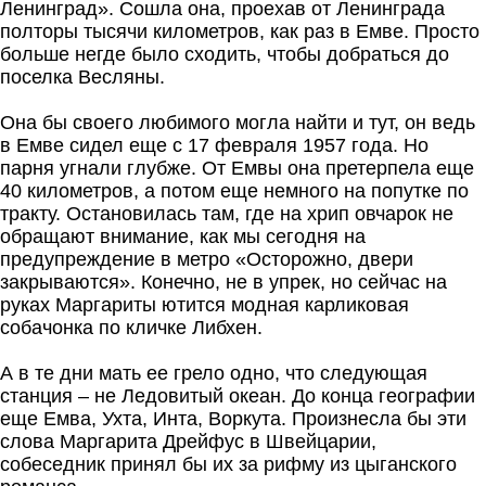
Ленинград». Сошла она, проехав от Ленинграда
полторы тысячи километров, как раз в Емве. Просто
больше негде было сходить, чтобы добраться до
поселка Весляны.
Она бы своего любимого могла найти и тут, он ведь
в Емве сидел еще с 17 февраля 1957 года. Но
парня угнали глубже. От Емвы она претерпела еще
40 километров, а потом еще немного на попутке по
тракту. Остановилась там, где на хрип овчарок не
обращают внимание, как мы сегодня на
предупреждение в метро «Осторожно, двери
закрываются». Конечно, не в упрек, но сейчас на
руках Маргариты ютится модная карликовая
собачонка по кличке Либхен.
А в те дни мать ее грело одно, что следующая
станция – не Ледовитый океан. До конца географии
еще Емва, Ухта, Инта, Воркута. Произнесла бы эти
слова Маргарита Дрейфус в Швейцарии,
собеседник принял бы их за рифму из цыганского