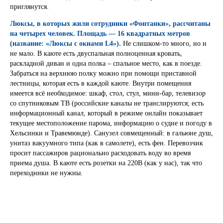
приглянутся.
Люксы, в которых жили сотрудники «Фонтанки», рассчитаны
на четырех человек. Площадь — 16 квадратных метров
(название: «Люксы с окнами L4»).
Не слишком-то много, но и
не мало. В каюте есть двуспальная полноценная кровать,
раскладной диван и одна полка – спальное место, как в поезде.
Забраться на верхнюю полку можно при помощи приставной
лестницы, которая есть в каждой каюте. Внутри помещения
имеется всё необходимое: шкаф, стол, стул, мини-бар, телевизор
со спутниковым ТВ (российские каналы не транслируются; есть
информационный канал, который в режиме онлайн показывает
текущее местоположение парома, информацию о судне и погоду в
Хельсинки и Травемюнде). Санузел совмещенный: в гальюне душ,
унитаз вакуумного типа (как в самолете), есть фен. Перевозчик
просит пассажиров рационально расходовать воду во время
приема душа. В каюте есть розетки на 220В (как у нас), так что
переходники не нужны.